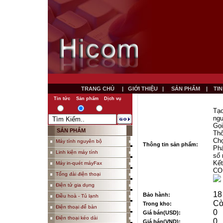
TRANG CHỦ
|
GIỚI THIỆU
|
SẢN PHẨM
|
TI
Tin tức
Sản phẩm
Dịch vụ
Tạo
ng
Gọi
SẢN PHẨM
Thô
Chọ
Máy tính nguyên bộ
Thông tin sản phẩm:
Phá
Linh kiện máy tính
số 
Kết
Máy in-quét máyFax
COM
Tổng đài điện thoại
Điện tử gia dụng
18
Bảo hành:
Điều hoà - Tủ lạnh
Cò
Trong kho:
Điện thoại để bàn
0
Giá bán(USD):
Điện thoại kéo dài
0
Giá bán(VND):