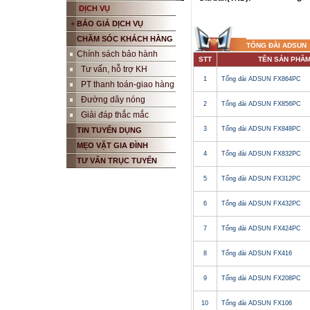
DỊCH VỤ
+
BÁO GIÁ DỊCH VỤ
CHĂM SÓC KHÁCH HÀNG
TỔNG ĐÀI ADSUN
Chính sách bảo hành
STT
TÊN SẢN PHẦ
Tư vấn, hỗ trợ KH
1
Tổng đài ADSUN FX864PC
PT thanh toán-giao hàng
Đường dây nóng
2
Tổng đài ADSUN FX856PC
Giải đáp thắc mắc
3
Tổng đài ADSUN FX848PC
TIN TUYỂN DỤNG
MẸO VẶT GIA ĐÌNH
4
Tổng đài ADSUN FX832PC
TƯ VẤN TRỤC TUYẾN
5
Tổng đài ADSUN FX312PC
6
Tổng đài ADSUN FX432PC
7
Tổng đài ADSUN FX424PC
8
Tổng đài ADSUN FX416
9
Tổng đài ADSUN FX208PC
10
Tổng đài ADSUN FX106