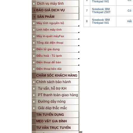
6
Có
Thinkpad X41
Dịch vụ máy tính
Notebook IBM
+
BÁO GIÁ DỊCH VỤ
7
Có
Thinkpad Z60T
+
SẢN PHẨM
Notebook IBM
8
Hết
Máy tính nguyên bộ
Thinkpad X41
Linh kiện máy tính
Máy in-quét máyFax
Tổng đài điện thoại
Điện tử gia dụng
Điều hoà - Tủ lạnh
Điện thoại để bàn
Điện thoại kéo dài
CHĂM SÓC KHÁCH HÀNG
Chính sách bảo hành
Tư vấn, hỗ trợ KH
PT thanh toán-giao hàng
Đường dây nóng
Giải đáp thắc mắc
TIN TUYỂN DỤNG
MẸO VẶT GIA ĐÌNH
TƯ VẤN TRỤC TUYẾN