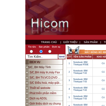
TRANG CHỦ
|
GIỚI THIỆU
|
SẢN PHẨM
|
T
Tin tức
Sản phẩm
Dịch vụ
MÁY ĐỒNG BỘ IB
STT
TÊN SẢN PHẦM
KHO H
DỊCH VỤ
Notebook IBM
1
Có
Thinkpad R50E
S/C, BH Máy Tính
Notebook IBM
S/C,BH máy In,máy Fax
2
Có
Thinkpad T43
S/C, BH TV,VCD,DVD ...
Notebook IBM
3
Có
Thinkpad T43
S/C Điều hoà, máy giặt...
Thiết kế website
Notebook IBM
4
Có
Thinkpad T43
Phát triển phần mềm
Notebook IBM
5
Có
Dịch vụ ADSL
Thinkpad T43
Giới thiệu dịch vụ chung
Notebook IBM